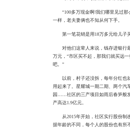
“100多万现金啊!我们哪里见过那
一样，老夫妻俩也不知从何下手。
第一笔花销是用18万多元给儿子买
对他们这辈人来说，钱存进银行最心
万元，“市区买不起，那我们就买远
吧。”
以前，村子还没拆，每年分红也就1
用起来了。星耀城一期二期、两个汽车
园……社区的三产项目如雨后春笋般发展
产高达1.9亿元。
从2015年开始，社区实行股份制
据年龄的不同，每个人的股份也有所不同