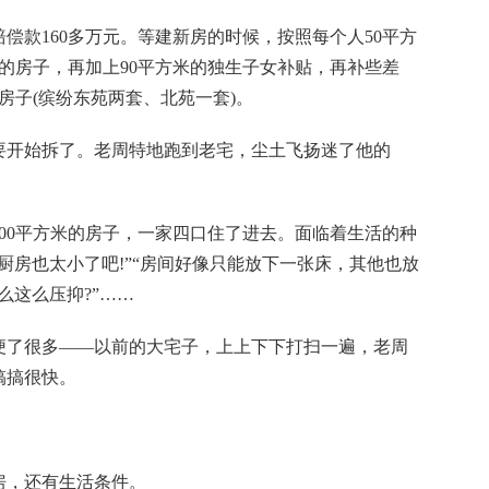
款160多万元。等建新房的时候，按照每个人50平方
米的房子，再加上90平方米的独生子女补贴，再补些差
房子(缤纷东苑两套、北苑一套)。
开始拆了。老周特地跑到老宅，尘土飞扬迷了他的
0平方米的房子，一家四口住了进去。面临着生活的种
厨房也太小了吧!”“房间好像只能放下一张床，其他也放
怎么这么压抑?”……
了很多——以前的大宅子，上上下下打扫一遍，老周
搞搞很快。
，还有生活条件。