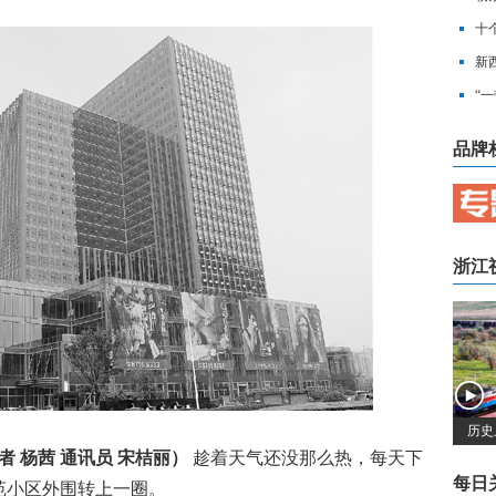
么
十
新
“
品牌
浙江
历史
者 杨茜 通讯员 宋桔丽）
趁着天气还没那么热，每天下
每日
苑小区外围转上一圈。