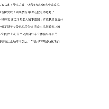
言这么多！看完这篇，让我们愉快地当个吃瓜群
！
学老师竟成了跳绳教练 学生还把老师超越了！
一城终老 这位瑞典老人留下遗嘱：请把我留在温州
个俄罗斯美女爱吃鸭舌鱼饼 喜欢在温州骑车上班
车空间往上走 首个公共自行车立体储车库启用
造钱塘江金融港湾怎么干？杭州即将启动聚“钱”计