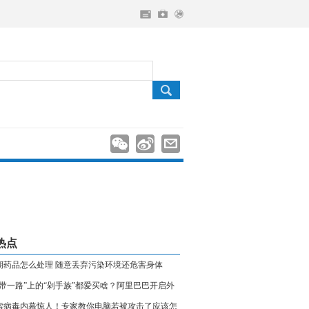
热点
期药品怎么处理 随意丢弃污染环境还危害身体
一带一路”上的“剁手族”都爱买啥？阿里巴巴开启外
新时代
索病毒内幕惊人！专家教你电脑若被攻击了应该怎