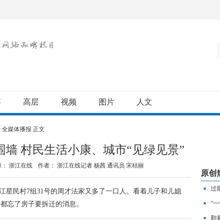
事
高层
视频
图片
人文
>
全媒体播报
正文
墙 村民生活小康、城市“见绿见景”
源： 浙江在线
作者：
浙江在线记者 杨茜 通讯员 宋桔丽
原创
过
滨江星民村7组31号的周才法家又多了一口人。看着儿子和儿媳
“
，都忘了房子要拆迁的消息。
贸
勒