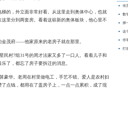
传
梯的，外立面非常好看。从这里走到奥体中心，也就
众
数
在这里分到两套房。看着这崭新的奥体板块，他心里不
择
这
停
金茂府——他家原来的老房子就在那里。
打
星民村7组31号的周才法家又多了一口人。看着儿子和
划
着乐了，都忘了房子要拆迁的消息。
豪华。老周在村里做电工，手艺不错。爱人是农村妇
攒了点钱，都用在了盖房子上，一点一点累积，成了现