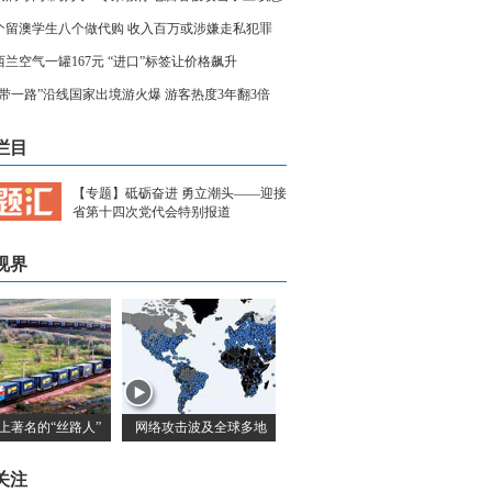
办
个留澳学生八个做代购 收入百万或涉嫌走私犯罪
西兰空气一罐167元 “进口”标签让价格飙升
一带一路”沿线国家出境游火爆 游客热度3年翻3倍
栏目
【专题】砥砺奋进 勇立潮头——迎接
省第十四次党代会特别报道
视界
上著名的“丝路人”
网络攻击波及全球多地
关注