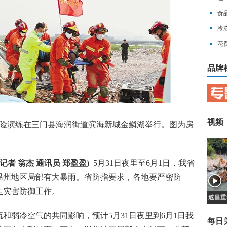
费”
食
蜜
冷
花
品牌
视频
险演练在三门县海润街道滨海新城金鳞湖举行。图为房
记者 翁杰 通讯员 郑盈盈)
5月31日夜里至6月1日，我省
温州地区局部有大暴雨。省防指要求，各地要严密防
生灾害防御工作。
遂昌重
弱冷空气的共同影响，预计5月31日夜里到6月1日我
每日