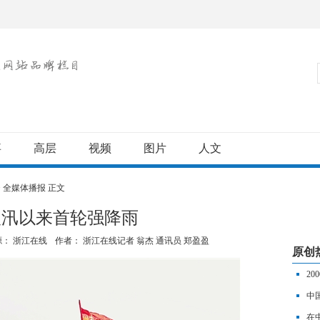
事
高层
视频
图片
人文
>
全媒体播报
正文
入汛以来首轮强降雨
源： 浙江在线
作者：
浙江在线记者 翁杰 通讯员 郑盈盈
原创
2
团”
中
小
在