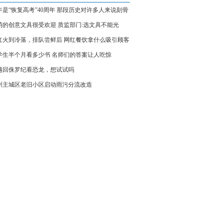
年是“恢复高考”40周年 那段历史对许多人来说刻骨
心
萌的创意文具很受欢迎 质监部门:选文具不能光
颜值"
红火到冷落，排队尝鲜后 网红餐饮拿什么吸引顾客
学生半个月看多少书 名师们的答案让人吃惊
越回侏罗纪看恐龙，想试试吗
州主城区老旧小区启动雨污分流改造