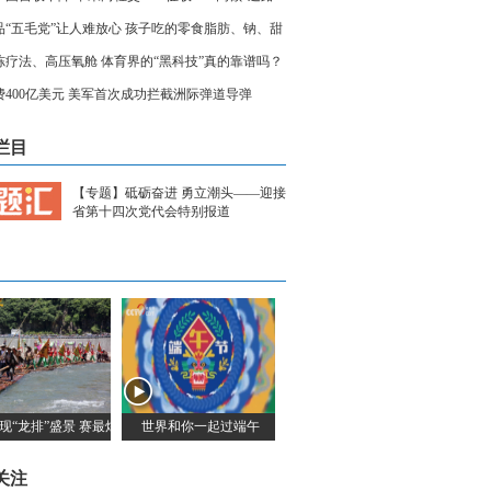
品“五毛党”让人难放心 孩子吃的零食脂肪、钠、甜
素超标
冻疗法、高压氧舱 体育界的“黑科技”真的靠谱吗？
费400亿美元 美军首次成功拦截洲际弹道导弹
栏目
【专题】砥砺奋进 勇立潮头——迎接
省第十四次党代会特别报道
现“龙排”盛景 赛最炫端午民俗风
世界和你一起过端午
关注