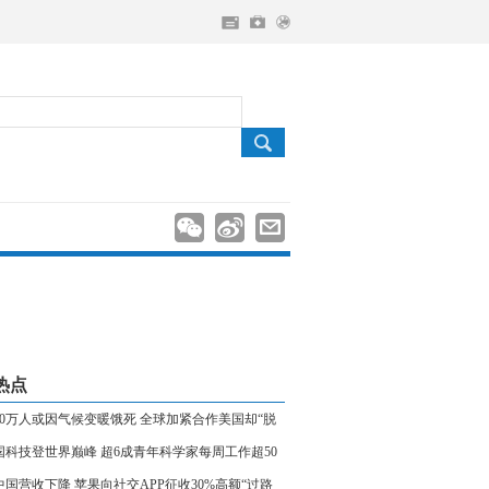
热点
000万人或因气候变暖饿死 全球加紧合作美国却“脱
国科技登世界巅峰 超6成青年科学家每周工作超50
时
中国营收下降 苹果向社交APP征收30%高额“过路