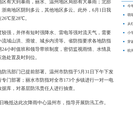
地区有大到暴雨，丽水、温州地区局部有大暴雨；北部
今
，浙南地区阴到多云，其他地区多云。此外，6月1日我
铭
萌
6℃至28℃。
看"
从
较强，并伴有短时强降水、雷电等强对流天气，需要
小
小流域山洪、滑坡、城乡内涝等。省防指要求各地防指
穿
24小时值班和领导带班制度，密切监视雨情、水情及
杭
应急处置及时到位。
汛部门已提前部署。温州市防指于5月31日下午下发
专门部署；丽水市防指对全市173个乡镇进行一对一电
数据库，对基层防汛责任人进行抽查。
日晚抵达此次降雨中心温州市，指导开展防汛工作。