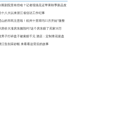
布斯剧院里有些啥？记者现场见证苹果秋季新品发
会
的十八大以来浙江省信访工作纪事
爬山的市民注意啦！杭州十里琅珰11月开始“微整
州房价大涨房东频毁约?这个房东赔了买家16万
波男子打碎盘子被索赔千元 酒店：定制青花瓷盘
塘江告别采砂船 来看看这背后的故事