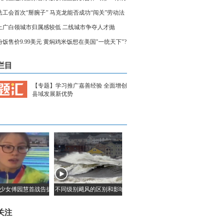
一个滴滴？
法工会首次“掰腕子” 马克龙能否成功“闯关”劳动法
革
上广白领城市归属感较低 二线城市争夺人才抛
“橄榄枝”
份饭售价9.99美元 黄焖鸡米饭想在美国"一统天下"?
栏目
【专题】学习推广嘉善经验 全面增创
县域发展新优势
少女傅园慧首战告捷 我想吃火锅
不同级别飓风的区别和影响
关注