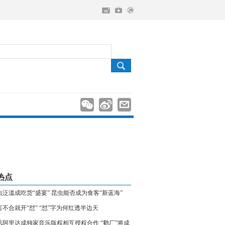
热点
虫泛滥成吃货“盛宴” 昆虫能否成为食客“新蓝海”
言不合就开“怼” “怼”字为何红透半边天
讯阿里达成独家音乐版权相互授权合作 “鹅厂”将成