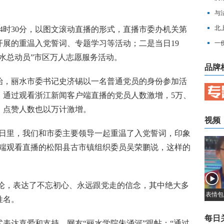
下
与
改
北
时30分，以图文滚动直播的形式，直播市委办机关第
展的重温入党誓词、专题学习等活动；二是当日19
出
一
水总动员”市区万人志愿服务活动。
品牌
始，丽水市委书记史济锡以一名普通党员的身份参加活
，通过观看浙江新闻客户端直播的党员人数激增，5万、
增，点赞人数也以万计激增。
视频
里，我们和市委主要领导一起重温了入党誓词，印象
户端观看直播的松阳县古市镇组织委员吴荣鹏说，这样的
论，表达了不忘初心、永远跟党走的信念，其中绝大多
表情包
姓名。
每日
达喜爱和支持。网友“丽水学院朱涌河”跟帖：“通过