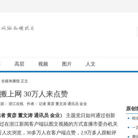
事
高层
视频
图片
人文
>
全媒体播报
正文
搬上网 30万人来点赞
来源： 浙江在线
作者：
记者 黄彦 董文涛 通讯员 金业
原创
者 黄彦 董文涛 通讯员 金业）
主题党日如何通过创新
蝗
通过在浙江新闻客户端以图文视频的方式直播市委办机关
一
人次浏览，30多万人在客户端点赞，2.9万多人跟帖评
腾