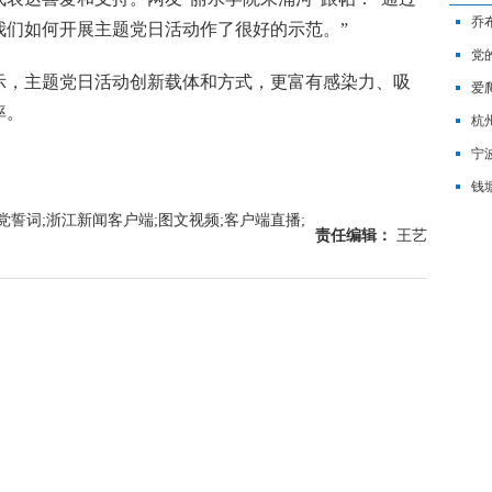
乔
我们如何开展主题党日活动作了很好的示范。”
布
党
，主题党日活动创新载体和方式，更富有感染力、吸
爱
率。
形”
杭
宁
钱
入党誓词;浙江新闻客户端;图文视频;客户端直播;
责任编辑：
王艺