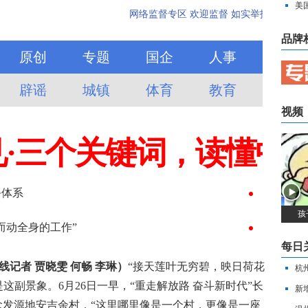
务
美
人
品牌
视频
孩
每日
线记者 贾晓雯 何畅 李琳）
“接天莲叶无穷碧，映日荷花
杭
这副景象。6月26日一早，“重走解放路 奋斗新时代”长
新
念发源地安吉余村，“这里哪里像是一个村，更像是一座