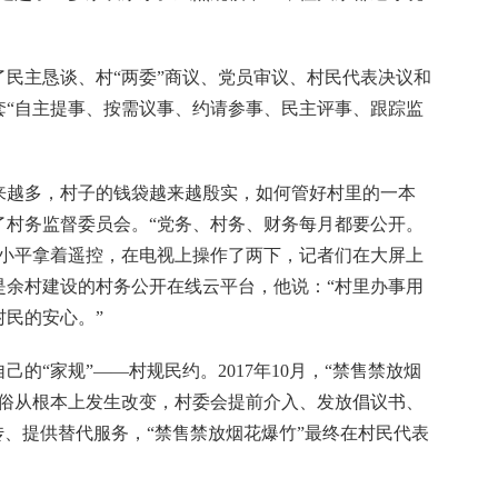
主恳谈、村“两委”商议、党员审议、村民代表决议和
套“自主提事、按需议事、约请参事、民主评事、跟踪监
越多，村子的钱袋越来越殷实，如何管好村里的一本
了村务监督委员会。“党务、村务、财务每月都要公开。
俞小平拿着遥控，在电视上操作了两下，记者们在大屏上
是余村建设的村务公开在线云平台，他说：“村里办事用
民的安心。”
“家规”——村规民约。2017年10月，“禁售禁放烟
旧俗从根本上发生改变，村委会提前介入、发放倡议书、
传、提供替代服务，“禁售禁放烟花爆竹”最终在村民代表