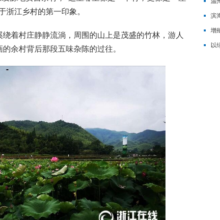
温
对于浙江乡村的第一印象。
用”
滨
增
绕着村庄静静流淌，周围的山上是茂盛的竹林，游人
以
画的余村背后那段五味杂陈的过往。