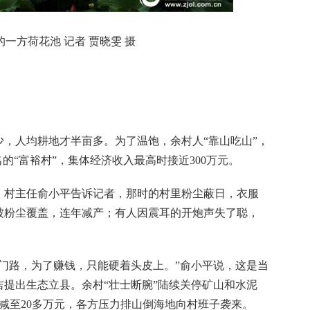
一方荷花池 记者 贾晓雯 摄
人均耕地才半亩多。为了温饱，余村人“靠山吃山”，
的“富裕村”，集体经济收入最高时接近300万元。
村主任俞小平告诉记者，那时的村里粉尘蔽日，衣服
被粉尘覆盖，连年减产；有人因震耳的开炮声失了聪，
路，为了赚钱，只能硬着头皮上。”俞小平说，这是当
安吉提出生态立县。余村“壮士断腕”陆续关停矿山和水泥
元减至20多万元，各方压力排山倒海地向村班子袭来。