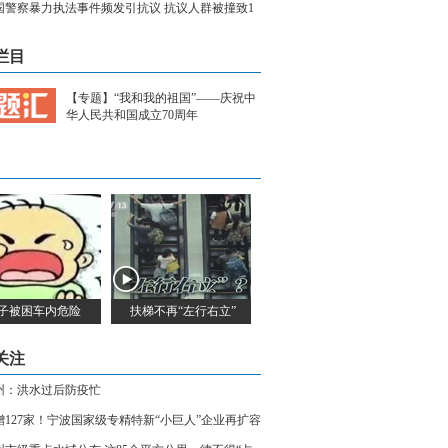
国警察暴力执法事件频发引抗议 抗议人群被撞致1
死亡
栏目
【专题】“我和我的祖国”——庆祝中
华人民共和国成立70周年
子被困车内危险
扶梯不再“左行右立”
关注
州：洪水过后防疫忙
增127家！宁波国家级专精特新“小巨人”企业再扩容