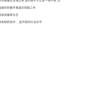
州市级重点水域公布 这85余平方公里一律不得“占
海新区积极开展减灾排险工作
殖放流修复生态
绿色制药技术， 提升医药行业水平