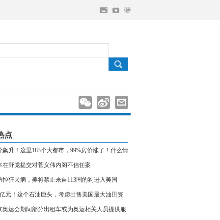
热点
价飙升！这里183个大都市，99%房价涨了！什么情
？
本在野党提交对菅义伟内阁不信任案
防控狂犬病，美将禁止来自113国的狗进入美国
40亿元！这个石油巨头，考虑出售美国最大油田资
！
京奥运会期间部分出租车或为奥运相关人员提供服