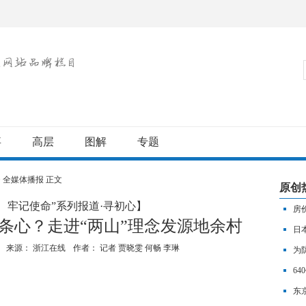
事
高层
图解
专题
>
全媒体播报
正文
原创
、牢记使命”系列报道·寻初心】
房
一条心？走进“两山”理念发源地余村
况
日
1
来源： 浙江在线
作者：
记者 贾晓雯 何畅 李琳
为
6
产
东