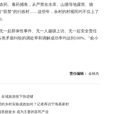
农药、毒药捕鱼，从严禁在水库、山塘等地露营、烧
“双禁”的行政村……这些年，余村的村规民约不仅上了
为。
一起群体性事件、无一人越级上访、无一起安全责任
类矛盾纠纷的调处率和调解成功率均达到100%。”俞小
责任编辑：
金林杰
：全域旅游按下快进键
授的乡村实验成效如何？记者再访宁海葛家村
靓美丽畲乡 成为主要的富民产业