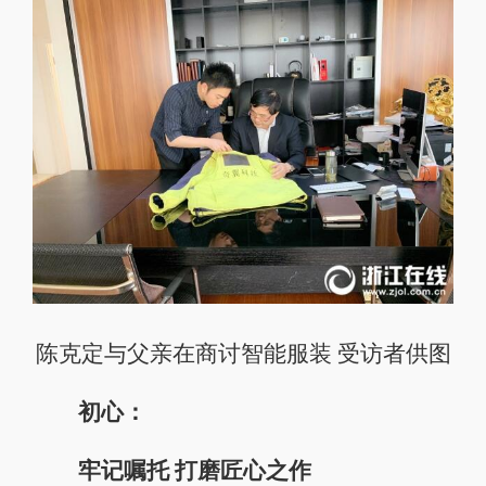
陈克定与父亲在商讨智能服装 受访者供图
初心：
牢记嘱托 打磨匠心之作