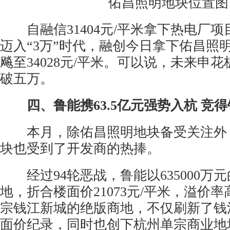
佑昌照明地块位置图
自融信31404元/平米拿下热电厂项
迈入“3万”时代，融创今日拿下佑昌照
飚至34028元/平米。可以说，未来申
破五万。
四、鲁能携63.5亿元强势入杭 竞
本月，除佑昌照明地块备受关注外，钱
块也受到了开发商的热捧。
经过94轮恶战，鲁能以635000万
地，折合楼面价21073元/平米，溢价率高
宗钱江新城的绝版商地，不仅刷新了钱
面价纪录，同时也创下杭州单宗商业地