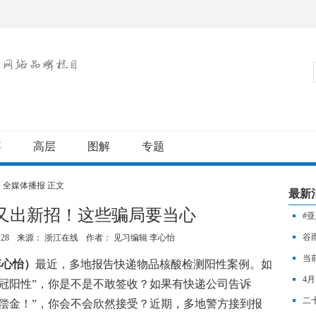
事
高层
图解
专题
>
全媒体播报
正文
最新
又出新招！这些骗局要当心
#
首
谷
:28
来源： 浙江在线
作者：
见习编辑 李心怡
当
李心怡）
最近，多地报告快递物品核酸检测阳性案例。如
4
冠阳性”，你是不是不敢签收？如果有快递公司告诉
无
二
偿金！”，你会不会欣然接受？近期，多地警方接到报