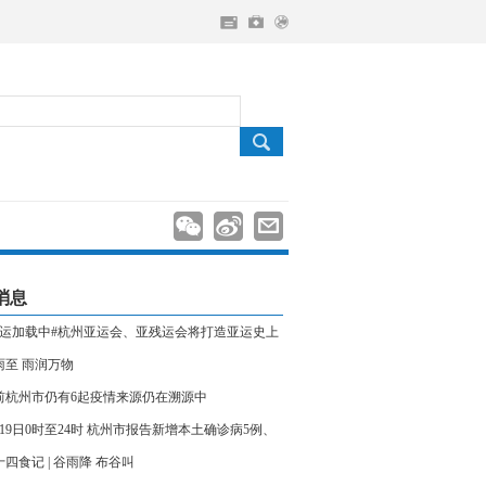
消息
亚运加载中#杭州亚运会、亚残运会将打造亚运史上
届碳中和赛事
雨至 雨润万物
前杭州市仍有6起疫情来源仍在溯源中
月19日0时至24时 杭州市报告新增本土确诊病5例、
症状感染者6例
十四食记 | 谷雨降 布谷叫