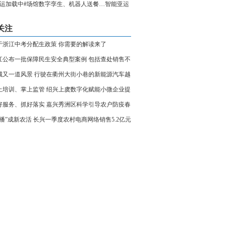
亚运加载中#场馆数字孪生、机器人送餐…智能亚运
新赛事体验
关注
于浙江中考分配生政策 你需要的解读来了
江公布一批保障民生安全典型案例 包括查处销售不
格口罩等
城又一道风景 行驶在衢州大街小巷的新能源汽车越
越多
上培训、掌上监管 绍兴上虞数字化赋能小微企业提
增效
好服务、抓好落实 嘉兴秀洲区科学引导农户防疫春
两不误
村播”成新农活 长兴一季度农村电商网络销售5.2亿元