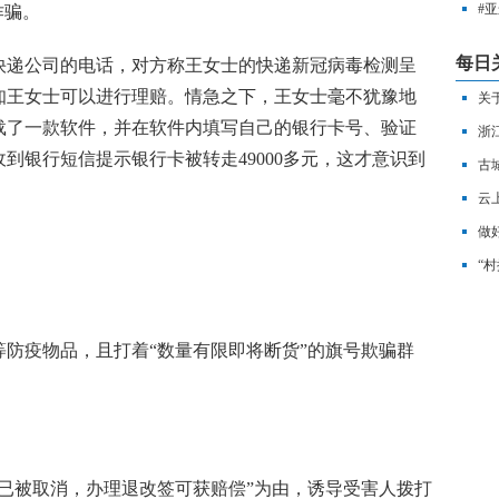
#
诈骗。
革
每日
递公司的电话，对方称王女士的快递新冠病毒检测呈
知王女士可以进行理赔。情急之下，王女士毫不犹豫地
关
载了一款软件，并在软件内填写自己的银行卡号、验证
浙
到银行短信提示银行卡被转走49000多元，这才意识到
合
古
。
来
云
质
做
耕
“
疫物品，且打着“数量有限即将断货”的旗号欺骗群
被取消，办理退改签可获赔偿”为由，诱导受害人拨打