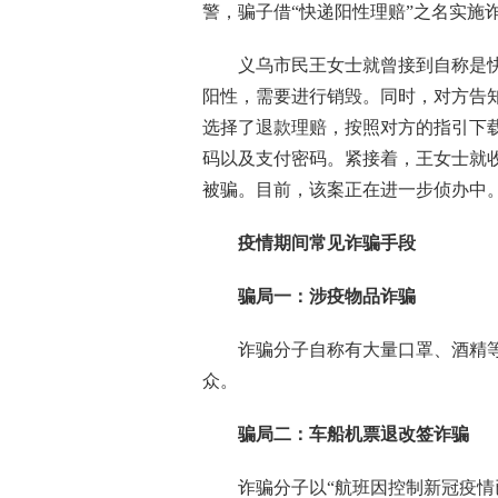
警，骗子借“快递阳性理赔”之名实施
义乌市民王女士就曾接到自称是快
阳性，需要进行销毁。同时，对方告
选择了退款理赔，按照对方的指引下
码以及支付密码。紧接着，王女士就收
被骗。目前，该案正在进一步侦办中
疫情期间常见诈骗手段
骗局一：涉疫物品诈骗
诈骗分子自称有大量口罩、酒精等防
众。
骗局二：车船机票退改签诈骗
诈骗分子以“航班因控制新冠疫情已