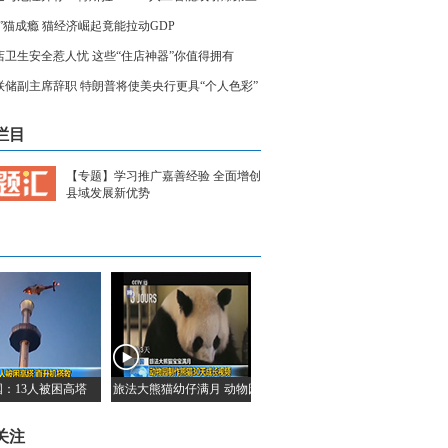
世界大战
吸”猫成瘾 猫经济崛起竟能拉动GDP
店卫生安全惹人忧 这些“住店神器”你值得拥有
联储副主席辞职 特朗普将使美央行更具“个人色彩”
栏目
【专题】学习推广嘉善经验 全面增创
县域发展新优势
国：13人被困高塔
旅法大熊猫幼仔满月 动物园制作熊猫30天成长视频
关注