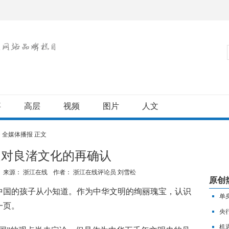
事
高层
视频
图片
人文
>
全媒体播报
正文
是对良渚文化的再确认
来源： 浙江在线
作者：
浙江在线评论员 刘雪松
原创
国的孩子从小知道。作为中华文明的绚丽瑰宝，认识
单
一页。
央
机