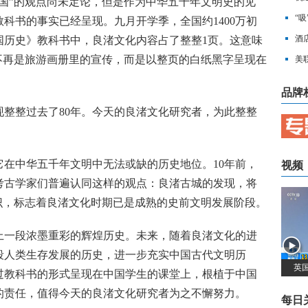
”的观点尚未定论，但是作为中华五千年文明史的见
次
“
科书的事实已经呈现。九月开学季，全国约1400万初
酒
国历史》教科书中，良渚文化内容占了整整1页。这意味
不再是旅游画册里的宣传，而是以整页的白纸黑字呈现在
美
品牌
整过去了80年。今天的良渚文化研究者，为此整整
中华五千年文明中无法或缺的历史地位。10年前，
视频
考古学家们普遍认同这样的观点：良渚古城的发现，将
识，标志着良渚文化时期已是成熟的史前文明发展阶段。
一段浓墨重彩的辉煌历史。未来，随着良渚文化的进
段人类生存发展的历史，进一步充实中国古代文明历
英
过教科书的形式呈现在中国学生的课堂上，根植于中国
的责任，值得今天的良渚文化研究者为之不懈努力。
每日