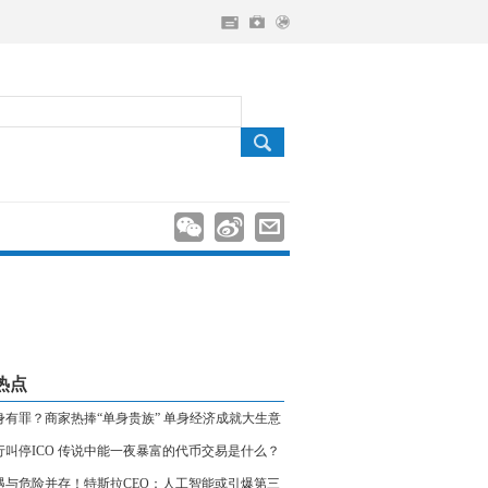
热点
身有罪？商家热捧“单身贵族” 单身经济成就大生意
行叫停ICO 传说中能一夜暴富的代币交易是什么？
遇与危险并存！特斯拉CEO：人工智能或引爆第三