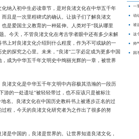
一
化纳入初中生必读章节，是对良渚文化在中华五千年
漏
动
，而且是一次里程碑式的确认。让孩子们了解良渚文
Sty
谁
，也是爱国主义教育的一种延伸。人类对于“我从哪里
命题。今天，不管良渚文化在考古学者眼中还有多少未解
这
科书上对良渚文化介绍到什么程度，作为不可或缺的一
纪
帅
史的探究之心里。未来，“良渚”二字必定成为更多中国
因
地，成为中华五千年文明史中绚丽光辉的一章，被世界
良渚文化是中华五千年文明中内容极其浩瀚的一段历
下游的一处遗址”被轻轻带过，也不应该只是被标注
个地名。良渚文化在中国历史教科书上被逐步正名的过
的过程，今天的良渚文化研究者为之作出了很多的努
渚是中国的，良渚是世界的。让世界知道良渚文化，