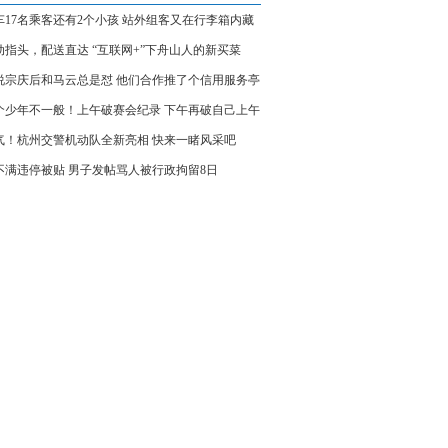
车17名乘客还有2个小孩 站外组客又在行李箱内藏
油摩托车
动指头，配送直达 “互联网+”下舟山人的新买菜
le
说宗庆后和马云总是怼 他们合作推了个信用服务亭
个少年不一般！上午破赛会纪录 下午再破自己上午
录
气！杭州交警机动队全新亮相 快来一睹风采吧
不满违停被贴 男子发帖骂人被行政拘留8日