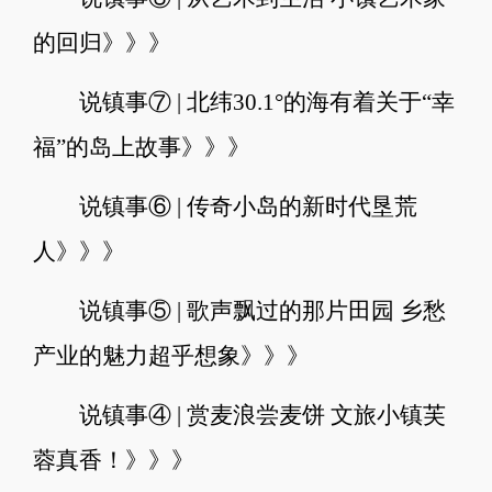
的回归》》》
说镇事⑦ | 北纬30.1°的海有着关于“幸
福”的岛上故事》》》
说镇事⑥ | 传奇小岛的新时代垦荒
人》》》
说镇事⑤ | 歌声飘过的那片田园 乡愁
产业的魅力超乎想象》》》
说镇事④ | 赏麦浪尝麦饼 文旅小镇芙
蓉真香！》》》