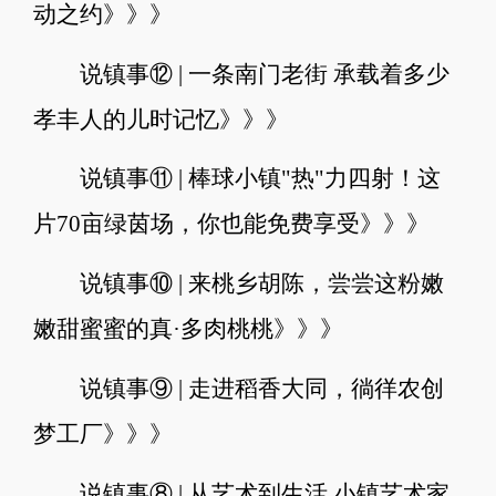
动之约》》》
说镇事⑫ | 一条南门老街 承载着多少
孝丰人的儿时记忆》》》
说镇事⑪ | 棒球小镇"热"力四射！这
片70亩绿茵场，你也能免费享受》》》
说镇事⑩ | 来桃乡胡陈，尝尝这粉嫩
嫩甜蜜蜜的真·多肉桃桃》》》
说镇事⑨ | 走进稻香大同，徜徉农创
梦工厂》》》
说镇事⑧ | 从艺术到生活 小镇艺术家