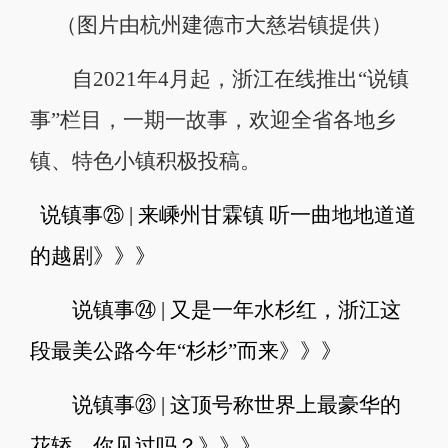
（图片由杭州建德市大慈岩镇提供）
自2021年4月起，浙江在线推出“说镇
事”栏目，一期一故事，欢迎全省各地乡
镇、特色小镇积极投稿。
说镇事㉕ | 来嵊州甘霖镇 听一曲地地道道
的越剧
》》》
说镇事㉔ | 又是一年水杉红，浙江这
段最美公路今年“杉杉”而来
》》》
说镇事㉓ | 这顶号称世界上最豪华的
花轿，你见过吗？
》》》