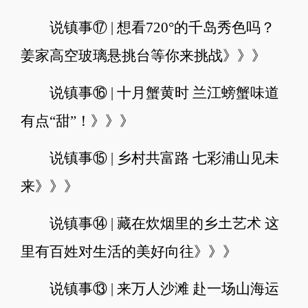
说镇事⑰ | 想看720°的千岛秀色吗？
姜家高空玻璃悬挑台等你来挑战》》》
说镇事⑯ | 十月蟹黄时 兰江螃蟹味道
有点“甜”！》》》
说镇事⑮ | 乡村共富路 七彩浦山见未
来》》》
说镇事⑭ | 藏在炊烟里的乡土艺术 这
里有百姓对生活的美好向往》》》
说镇事⑬ | 来万人沙滩 赴一场山海运