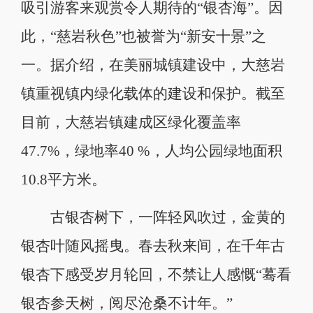
吸引游客来观赏令人期待的“银杏海”。因
此，“慈岩秋色”也被誉为“新安十景”之
一。据介绍，在美丽城镇建设中，大慈岩
镇重视镇内绿化载体的建设和保护。截至
目前，大慈岩镇建成区绿化覆盖率
47.7%，绿地率40 %，人均公园绿地面积
10.8平方米。
古银杏树下，一阵轻风吹过，金黄的
银杏叶随风摇曳。春去秋来间，在千年古
银杏下感受岁月轮回，不禁让人感慨“蓦看
银杏参天树，阅尽沧桑不计年。”