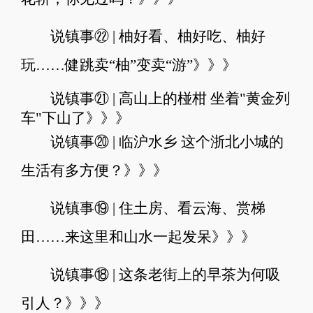
说镇事㉒ | 柚好看、柚好吃、柚好
玩……健跳卖“柚”变卖“游”
》》》
说镇事㉑ | 高山上的椪柑 坐着"黄金列
车"下山了》》》
说镇事⑳ | 临沪水乡 这个浙北小城的
生活有多方便？》》》
说镇事⑲ | 住土房、看云海、赏梯
田……来这里和山水一起发呆》》》
说镇事⑱ | 这条老街上的早茶为何吸
引人？》》》