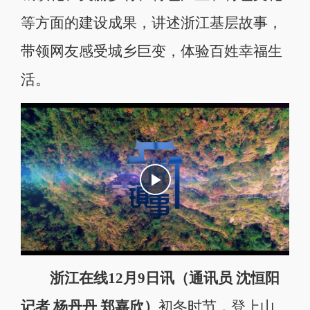
等方面的建设成果，讲述浙江基层故事，
带领网友感受城乡巨变，体验百姓幸福生
活。
浙江在线12月9日讯（通讯员 沈恒阳
记者 杨丹丹 郑嘉欣）
初冬时节，登上山