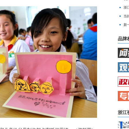
浙
单
当
量
新
品牌
浙江