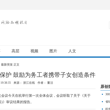
事
高层
视频
图片
人文
>
最新突发
正文
保护 鼓励为务工者携带子女创造条件
19:38:35
来源： 浙江在线
作者：
董洁
原创
3
次会议今天在杭举行第一次全体会议，会议听取了关于《关于
久
省
案)》审议结果的报告。
精
杭