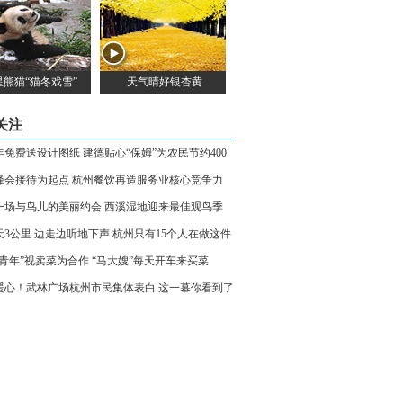
星熊猫“猫冬戏雪”
天气晴好银杏黄
关注
1年免费送设计图纸 建德贴心“保姆”为农民节约400
万元
峰会接待为起点 杭州餐饮再造服务业核心竞争力
一场与鸟儿的美丽约会 西溪湿地迎来最佳观鸟季
天3公里 边走边听地下声 杭州只有15个人在做这件
85青年”视卖菜为合作 “马大嫂”每天开车来买菜
暖心！武林广场杭州市民集体表白 这一幕你看到了
？