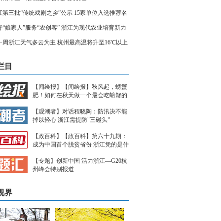
江第三批“传统戏剧之乡”公示 15家单位入选推荐名
好“娘家人”服务“农创客” 浙江为现代农业培育新力
一周浙江天气多云为主 杭州最高温将升至16℃以上
栏目
【闻绘报】【闻绘报】秋风起，螃蟹
肥！如何在秋天做一个最会吃螃蟹的
人？
【观潮者】对话程晓陶：防汛决不能
掉以轻心 浙江需提防"三碰头"
【政百科】【政百科】第六十九期：
成为中国首个脱贫省份 浙江凭的是什
么？
【专题】创新中国 活力浙江—G20杭
州峰会特别报道
视界