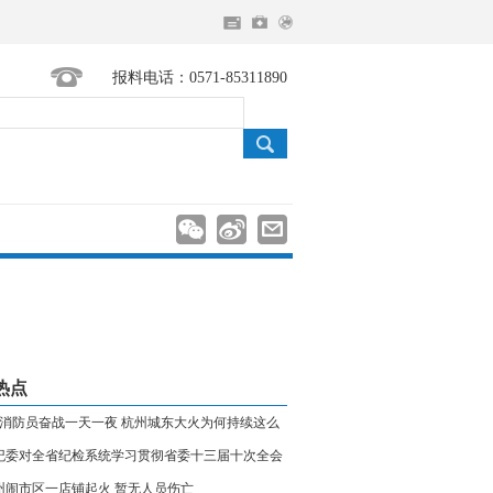
报料电话：0571-85311890
热点
00消防员奋战一天一夜 杭州城东大火为何持续这么
纪委对全省纪检系统学习贯彻省委十三届十次全会
神作出部署
州闹市区一店铺起火 暂无人员伤亡