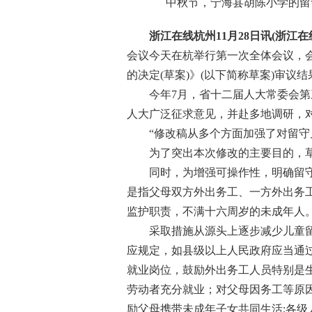
中秋节，宁海县胡陈小学的留
浙江在线杭州11月28日讯(浙江在线
会议今天在杭举行第一次全体会议，
的决定(草案)》(以下简称草案)审议
今年7月，省十二届人大常委会第三
人大广泛征求意见，并赴多地调研，
“修改稿从多个方面加强了对留守儿
为了突出本次修改的主要目的，草案
同时，为增强可操作性，明确留守儿
是指父母双方外出务工、一方外出务
监护职责，不满十六周岁的未成年人。
采取措施从源头上逐步减少儿童留
应规定，如县级以上人民政府应当通
就业岗位，鼓励外出务工人员特别是
劳动者充分就业；对父母因务工等原
励父母携带未成年子女共同生活;各