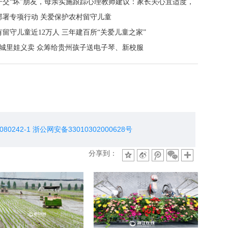
子交“坏”朋友，母亲实施跟踪心理教师建议：家长关心宜适度，
通方式
部署专项行动 关爱保护农村留守儿童
留守儿童近12万人 三年建百所“关爱儿童之家”
波城里娃义卖 众筹给贵州孩子送电子琴、新校服
分享到：