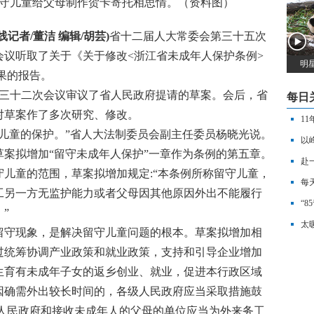
守儿童给父母制作贺卡寄托相思情。（资料图）
记者/董洁 编辑/胡芸)
省十二届人大常委会第三十五次
会议听取了关于《关于修改<浙江省未成年人保护条例>
明
结果的报告。
十二次会议审议了省人民政府提请的草案。会后，省
每日
对草案作了多次研究、修改。
1
童的保护。”省人大法制委员会副主任委员杨晓光说。
余
以
拟增加“留守未成年人保护”一章作为条例的第五章。
赴
童的范围，草案拟增加规定:“本条例所称留守儿童，
每
工另一方无监护能力或者父母因其他原因外出不能履行
事
“
”
太
守现象，是解决留守儿童问题的根本。草案拟增加相
吗
过统筹协调产业政策和就业政策，支持和引导企业增加
生育有未成年子女的返乡创业、就业，促进本行政区域
因确需外出较长时间的，各级人民政府应当采取措施鼓
级人民政府和接收未成年人的父母的单位应当为外来务工