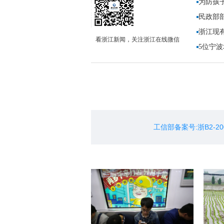
为防孩
注意沟
民政部
浙江现有
看浙江新闻，关注浙江在线微信
5位宁